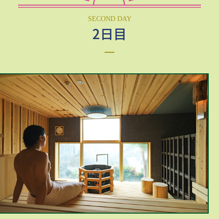
SECOND DAY
2日目